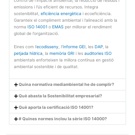
control de l’impacte ambiental, la reducció de residus i
emissions i l’ús eficient de recursos. Integra
sostenibilitat,
eficiència energètica
i ecoeficiència.
Garanteix el compliment ambiental i l’alineació amb la
norma
ISO 14001
o
EMAS
per millorar el rendiment
global de l’organització.
Eines com l’
ecodisseny
, l’
Informe GEI
, les
DAP
, la
petjada hídrica
, la
memòria GRI
i les
auditories ISO
ambientals enforteixen la millora contínua en gestió
ambiental sostenible i de qualitat.
Quina normativa mediambiental he de complir?
Què abasta la Sostenibilitat empresarial?
Què aporta la certificació ISO 14001?
# Quines normes inclou la sèrie ISO 14000?