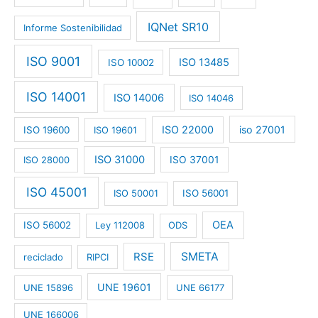
IQNet SR10
Informe Sostenibilidad
ISO 9001
ISO 13485
ISO 10002
ISO 14001
ISO 14006
ISO 14046
ISO 22000
iso 27001
ISO 19600
ISO 19601
ISO 31000
ISO 28000
ISO 37001
ISO 45001
ISO 50001
ISO 56001
OEA
ISO 56002
Ley 112008
ODS
RSE
SMETA
reciclado
RIPCI
UNE 19601
UNE 15896
UNE 66177
UNE 166006