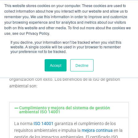
Ir
This website stores cookies on your computer. These cookies are used to
al
collect information about how you interact with our website and allow us to
remember you. We use this information in order to improve and customize
contenido
your browsing experience and for analytics and metrics about our visitors
both on this website and other media. To find out more about the cookies we
use, see our Privacy Policy.
Norma ISO 14001 – Gestión ambiental
If you decline, your information won’t be tracked when you visit this
website. A single cookie will be used in your browser to remember
your preference not to be tracked.
Beneficios de ISO 14001
Accept
Decline
Gracias a la norma
ISO 14001
es más fácil dirigir una
organización con éxito. Los beneficios de la ISO de gestión
ambiental son:
Cumplimiento y mejora del sistema de gestión
ambiental ISO 14001
La norma
ISO 14001
garantiza el cumplimiento de los
requisitos ambientales e impulsa la
mejora continua
en la
gestión de los impactos ambientales. El certificado ISO