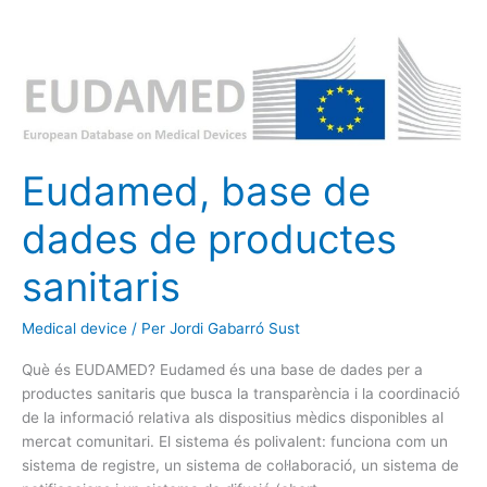
Eudamed,
base
de
dades
de
productes
Eudamed, base de
sanitaris
dades de productes
sanitaris
Medical device
/ Per
Jordi Gabarró Sust
Què és EUDAMED? Eudamed és una base de dades per a
productes sanitaris que busca la transparència i la coordinació
de la informació relativa als dispositius mèdics disponibles al
mercat comunitari. El sistema és polivalent: funciona com un
sistema de registre, un sistema de col·laboració, un sistema de