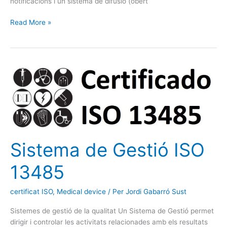
notificacions i un sistema de difusió (obert
Read More »
Sistema
de
Gestió
ISO
13485
Sistema de Gestió ISO
13485
certificat ISO
,
Medical device
/ Per
Jordi Gabarró Sust
Sistemes de gestió de la qualitat Un Sistema de Gestió permet
dirigir i controlar les activitats relacionades amb els resultats