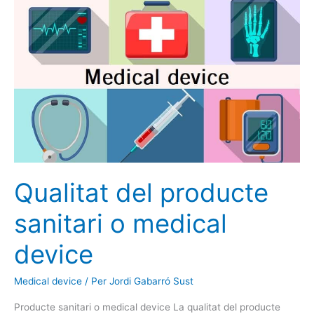
Qualitat
del
producte
sanitari
o
medical
device
Qualitat del producte
sanitari o medical
device
Medical device
/ Per
Jordi Gabarró Sust
Producte sanitari o medical device La qualitat del producte