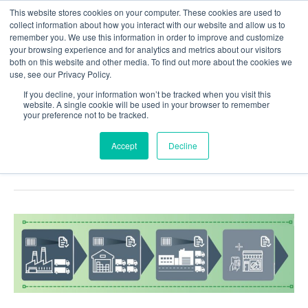
Vés
This website stores cookies on your computer. These cookies are used to
al
collect information about how you interact with our website and allow us to
remember you. We use this information in order to improve and customize
contingut
your browsing experience and for analytics and metrics about our visitors
both on this website and other media. To find out more about the cookies we
use, see our Privacy Policy.
ISO 13485
If you decline, your information won’t be tracked when you visit this
website. A single cookie will be used in your browser to remember
your preference not to be tracked.
Norma
ISO 13485
de productes
Accept
Decline
sanitaris o medical device
Good
Distribution
Practices
–
GDP