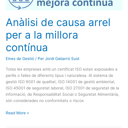
arrel
per
a
Anàlisi de causa arrel
la
millora
per a la millora
contínua
contínua
Eines de Gestió
/ Per
Jordi Gabarró Sust
Totes les empreses amb un certificat ISO estan exposades a
perills o falles de diferents tipus i naturalesa. Al sistema de
gestió ISO 9001 de qualitat, ISO 14001 de gestió ambiental,
ISO 45001 de seguretat laboral, ISO 27001 de seguretat de la
informació, de Responsabilitat Social o Seguretat Alimentària,
són considerades no conformitats o riscos
Read More »