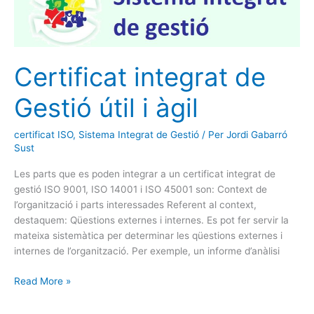
integrat
de
Gestió
útil
i
Certificat integrat de
àgil
Gestió útil i àgil
certificat ISO
,
Sistema Integrat de Gestió
/ Per
Jordi Gabarró
Sust
Les parts que es poden integrar a un certificat integrat de
gestió ISO 9001, ISO 14001 i ISO 45001 son: Context de
l’organització i parts interessades Referent al context,
destaquem: Qüestions externes i internes. Es pot fer servir la
mateixa sistemàtica per determinar les qüestions externes i
internes de l’organització. Per exemple, un informe d’anàlisi
Read More »