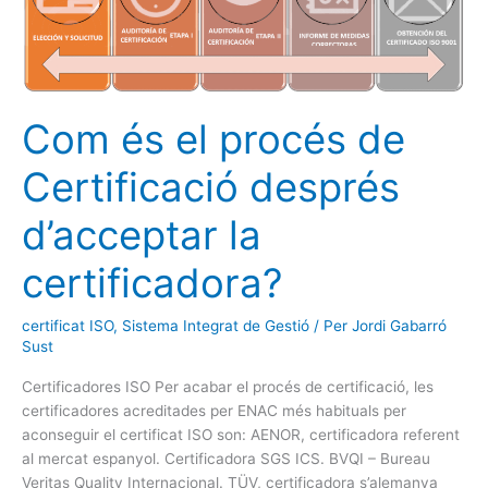
procés
de
Certificació
després
d’acceptar
Com és el procés de
la
certificadora?
Certificació després
d’acceptar la
certificadora?
certificat ISO
,
Sistema Integrat de Gestió
/ Per
Jordi Gabarró
Sust
Certificadores ISO Per acabar el procés de certificació, les
certificadores acreditades per ENAC més habituals per
aconseguir el certificat ISO son: AENOR, certificadora referent
al mercat espanyol. Certificadora SGS ICS. BVQI – Bureau
Veritas Quality Internacional. TÜV, certificadora s’alemanya