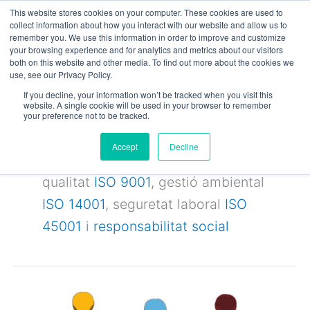
Vés
This website stores cookies on your computer. These cookies are used to
al
collect information about how you interact with our website and allow us to
remember you. We use this information in order to improve and customize
contingut
your browsing experience and for analytics and metrics about our visitors
both on this website and other media. To find out more about the cookies we
use, see our Privacy Policy.
Sistema
If you decline, your information won’t be tracked when you visit this
website. A single cookie will be used in your browser to remember
Integrat De
your preference not to be tracked.
Gestió
Accept
Decline
Sistema Integrat de Gestió de
qualitat
ISO 9001
, gestió ambiental
ISO 14001
, seguretat laboral
ISO
45001
i
responsabilitat social
UNE