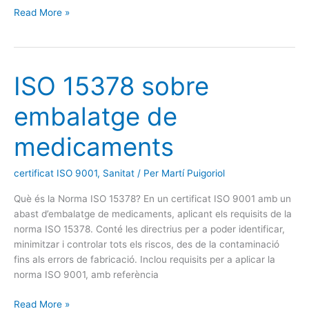
Read More »
ISO 15378 sobre
ISO
15378
embalatge de
sobre
embalatge
medicaments
de
medicaments
certificat ISO 9001
,
Sanitat
/ Per
Martí Puigoriol
Què és la Norma ISO 15378? En un certificat ISO 9001 amb un
abast d’embalatge de medicaments, aplicant els requisits de la
norma ISO 15378. Conté les directrius per a poder identificar,
minimitzar i controlar tots els riscos, des de la contaminació
fins als errors de fabricació. Inclou requisits per a aplicar la
norma ISO 9001, amb referència
Read More »