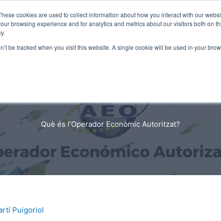
These cookies are used to collect information about how you interact with our webs
our browsing experience and for analytics and metrics about our visitors both on th
y.
on’t be tracked when you visit this website. A single cookie will be used in your b
estión calidad
Gestión ambiental
Seguridad
Què és l’Operador Econòmic Autoritzat?
rtí Puigoriol