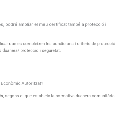
es, podré ampliar el meu certificat també a protecció i
ificar que es compleixen les condicions i criteris de protecció
ió duanera/ protecció i seguretat.
r Econòmic Autoritzat?
ts
, segons el que estableix la normativa duanera comunitària