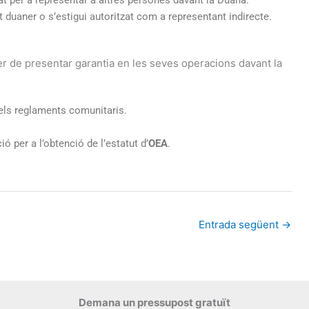
at per a representar a altres persones davant la Duana.
 duaner o s’estigui autoritzat com a representant indirecte.
er de presentar garantia en les seves operacions davant la
els reglaments comunitaris.
 per a l’obtenció de l’estatut d’
OEA
.
Entrada següent
→
Demana un pressupost gratuït