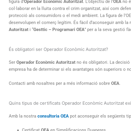
figura d’
Operador Econòmic Autoritzat
. L’objectiu de l’
OEA
no é
col·laborar en la lluita contra el crim organitzat, així com defe
protecció als consumidors o el medi ambient. La figura de l’O
desenvolupen el comerç legítim. És fàcil d’aconseguir amb la n
Autoritzat
i “
Gesttic – Programari OEA
” per a la seva gestió fàc
És obligatori ser Operador Econòmic Autoritzat?
Ser
Operador Econòmic Autoritzat
no és obligatori. La decisió
empresa ha de determinar si els avantatges són superiors o no
Contacti amb nosaltres per a més informació sobre
OEA
.
Quins tipus de certificats Operador Econòmic Autoritzat ex
Amb la nostra
consultoria OEA
pot aconseguir els següents tipu
Certificat
OEA
en Simplificacions Duaneres.