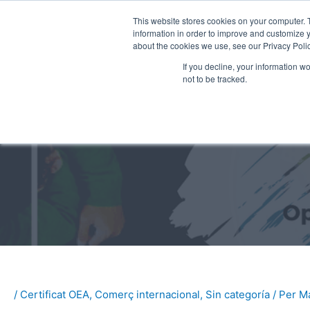
Vés
This website stores cookies on your computer. 
al
information in order to improve and customize y
contingut
about the cookies we use, see our Privacy Polic
If you decline, your information w
Consultores ISO
G
not to be tracked.
/
Certificat OEA
,
Comerç internacional
,
Sin categoría
/ Per
Ma