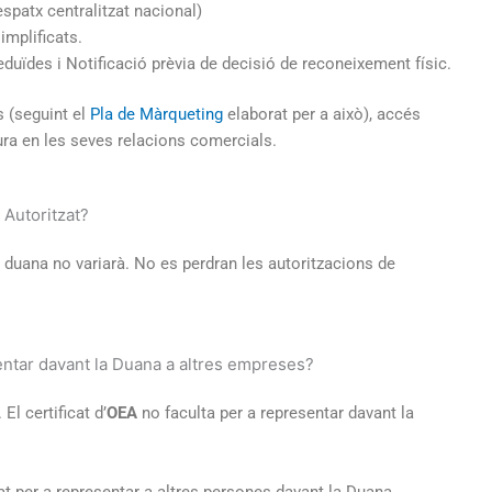
despatx centralitzat nacional)
implificats.
uïdes i Notificació prèvia de decisió de reconeixement físic.
 (seguint el
Pla de Màrqueting
elaborat per a això), accés
ura en les seves relacions comercials.
 Autoritzat?
duana no variarà. No es perdran les autoritzacions de
sentar davant la Duana a altres empreses?
l certificat d’
OEA
no faculta per a representar davant la