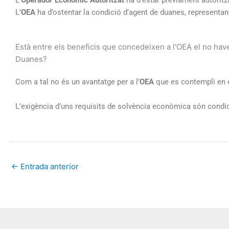
L’
Operador Econòmic Autoritzat
ha d’estar prèviament autoritz
L’
OEA
ha d’ostentar la condició d’agent de duanes, representant
Està entre els beneficis que concedeixen a l'OEA el no hav
Duanes?
Com a tal no és un avantatge per a l’
OEA
que es contempli en 
L’exigència d’uns requisits de solvència econòmica són condició
←
Entrada anterior