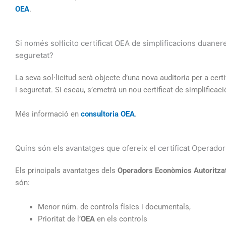
OEA
.
Si només sol·licito certificat OEA de simplificacions duaner
seguretat?
La seva sol·licitud serà objecte d’una nova auditoria per a cert
i seguretat. Si escau, s’emetrà un nou certificat de simplificac
Més informació en
consultoria OEA
.
Quins són els avantatges que ofereix el certificat Operado
Els principals avantatges dels
Operadors Econòmics Autoritza
són:
Menor núm. de controls físics i documentals,
Prioritat de l’
OEA
en els controls