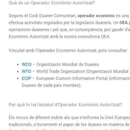
Què és un Operador Econòmic Autoritzat?
Segons el Codi Duaner Comunitari,
operador econòmic
és una 
efectua activitats regulades per la legislació duanera. Un
OEA
p
operacions duaneres i pel que, en conseqüència, pot gaudir d’
Econòmic Autoritzat amb la nostra consultoria OEA.
Vinculat amb l’Operador Econòmic Autoritzat, pots consultar:
WCO
– Organització Mundial de Duanes
WTO
– World Trade Organization (Organització Mundial
ECIP
– European Custom Information Portal (informació
Duanes de cada país membre).
Per què hi ha l'estatut d'Operador Econòmic Autoritzat?
Els riscos de diferent índole als que s’enfronta la Unió Europe
tradicionals, s’incrementi el paper de les duanes en matèria de