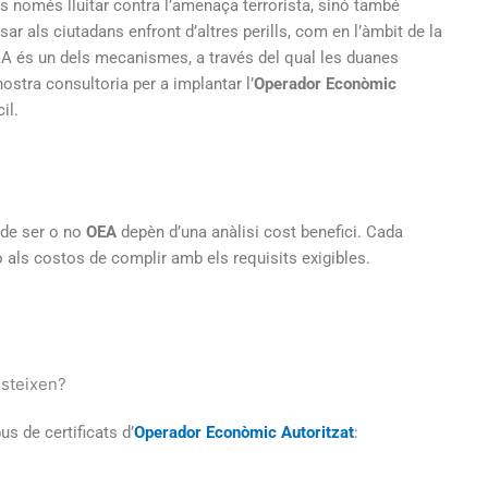
s només lluitar contra l’amenaça terrorista, sinó també
nsar als ciutadans enfront d’altres perills, com en l’àmbit de la
EA és un dels mecanismes, a través del qual les duanes
ostra consultoria per a implantar l’
Operador Econòmic
il.
 de ser o no
OEA
depèn d’una anàlisi cost benefici. Cada
 als costos de complir amb els requisits exigibles.
isteixen?
s de certificats d’
Operador Econòmic Autoritzat
: