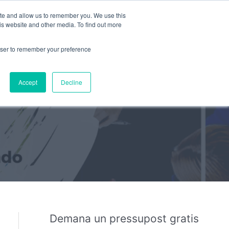
ite and allow us to remember you. We use this
PRESSUPOST GRATUÏT
is website and other media. To find out more
rowser to remember your preference
Cer
Responsabilidad Social
Accept
Decline
Demana un pressupost gratis