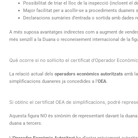
Possibilitat de triar el lloc de la inspecció (incloent el 
Major facilitat per a acollir-se a procediments duaners s
Declaracions sumàries d’entrada o sortida amb dades red
A més suposa avantatges indirectes com a augment de vendes
més senzill a la Duana o reconeixement internacional de la fig
Què ocorre si no sol·licito el certificat d'Operador Econòmic
La relació actual dels
operadors econòmics autoritzats
amb la 
simplificacions duaneres ja concedides a l’
OEA
.
Si obtinc el certificat OEA de simplificacions, podré repre
Aquesta figura NO és sinònim de representant davant la duana. E
duana a tercers.