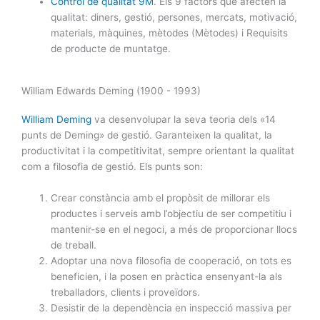
Control de qualitat 9M
. Els 9 factors que afecten la
qualitat: diners, gestió, persones, mercats, motivació,
materials, màquines, mètodes (Mètodes) i Requisits
de producte de muntatge.
William Edwards Deming (1900 - 1993)
William Deming
va desenvolupar la seva teoria dels «14
punts de Deming» de gestió. Garanteixen la qualitat, la
productivitat i la competitivitat, sempre orientant la qualitat
com a filosofia de gestió. Els punts son:
Crear constància amb el propòsit de millorar els
productes i serveis amb l’objectiu de ser competitiu i
mantenir-se en el negoci, a més de proporcionar llocs
de treball.
Adoptar una nova filosofia de cooperació, on tots es
beneficien, i la posen en pràctica ensenyant-la als
treballadors, clients i proveïdors.
Desistir de la dependència en inspecció massiva per