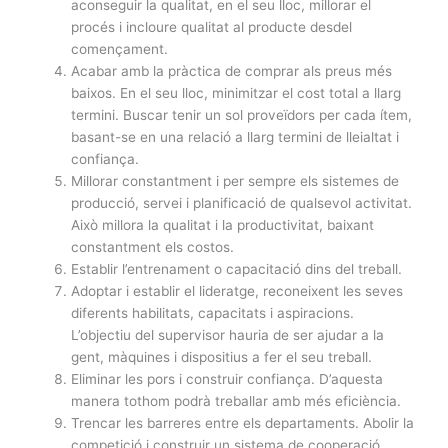
aconseguir la qualitat, en el seu lloc, millorar el
procés i incloure qualitat al producte desdel
començament.
Acabar amb la pràctica de comprar als preus més
baixos. En el seu lloc, minimitzar el cost total a llarg
termini. Buscar tenir un sol proveïdors per cada ítem,
basant-se en una relació a llarg termini de lleialtat i
confiança.
Millorar constantment i per sempre els sistemes de
producció, servei i planificació de qualsevol activitat.
Això millora la qualitat i la productivitat, baixant
constantment els costos.
Establir l’entrenament o capacitació dins del treball.
Adoptar i establir el lideratge, reconeixent les seves
diferents habilitats, capacitats i aspiracions.
L’objectiu del supervisor hauria de ser ajudar a la
gent, màquines i dispositius a fer el seu treball.
Eliminar les pors i construir confiança. D’aquesta
manera tothom podrà treballar amb més eficiència.
Trencar les barreres entre els departaments. Abolir la
competició i construir un sistema de cooperació