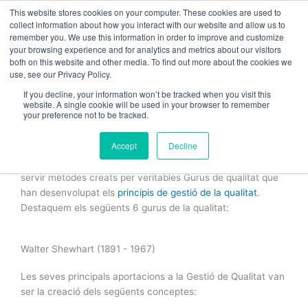
Vés
This website stores cookies on your computer. These cookies are used to
al
collect information about how you interact with our website and allow us to
remember you. We use this information in order to improve and customize
contingut
your browsing experience and for analytics and metrics about our visitors
both on this website and other media. To find out more about the cookies we
use, see our Privacy Policy.
6 Gurús de qualitat que cal conèixer
If you decline, your information won’t be tracked when you visit this
website. A single cookie will be used in your browser to remember
your preference not to be tracked.
/
certificat ISO
,
certificat ISO 9001
,
Eines de Gestió
/ Per
Jordi
Gabarró Sust
Accept
Decline
A un
certificat ISO 9001
de qualitat, moltes vegades fem
servir mètodes creats per veritables Gurus de qualitat que
han desenvolupat els
principis de gestió de la qualitat
.
Destaquem els següents 6 gurus de la qualitat:
Walter Shewhart (1891 - 1967)
Les seves principals aportacions a la Gestió de Qualitat van
ser la creació dels següents conceptes: