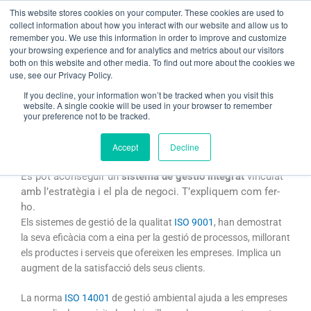
Vés
This website stores cookies on your computer. These cookies are used to
al
collect information about how you interact with our website and allow us to
remember you. We use this information in order to improve and customize
contingut
your browsing experience and for analytics and metrics about our visitors
both on this website and other media. To find out more about the cookies we
use, see our Privacy Policy.
Sistema de gestió integrat eficient i eficaç
If you decline, your information won’t be tracked when you visit this
website. A single cookie will be used in your browser to remember
your preference not to be tracked.
/
certificat ISO
,
Sin categoría
/ Per
Jordi Gabarró Sust
Accept
Decline
Sistema de gestió integrat
Es pot aconseguir un
sistema de gestió integrat
vinculat
amb l’estratègia i el pla de negoci. T’expliquem com fer-
ho.
Els sistemes de gestió de la qualitat
ISO 9001
, han demostrat
la seva eficàcia com a eina per la gestió de processos, millorant
els productes i serveis que ofereixen les empreses. Implica un
augment de la satisfacció dels seus clients.
La norma
ISO 14001
de gestió ambiental ajuda a les empreses