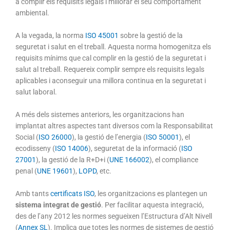
a complir els requisits legals i millorar el seu comportament
ambiental.
A la vegada, la norma
ISO 45001
sobre la gestió de la
seguretat i salut en el treball. Aquesta norma homogenitza els
requisits mínims que cal complir en la gestió de la seguretat i
salut al treball. Requereix complir sempre els requisits legals
aplicables i aconseguir una millora continua en la seguretat i
salut laboral.
A més dels sistemes anteriors, les organitzacions han
implantat altres aspectes tant diversos com la Responsabilitat
Social (
ISO 26000
), la gestió de l’energia (
ISO 50001
), el
ecodisseny (
ISO 14006
), seguretat de la informació (
ISO
27001
), la gestió de la R+D+i (
UNE 166002
), el compliance
penal (
UNE 19601
),
LOPD
, etc.
Amb tants
certificats ISO
, les organitzacions es plantegen un
sistema integrat de gestió
. Per facilitar aquesta integració,
des de l’any 2012 les normes segueixen l’Estructura d’Alt Nivell
(
Annex SL
). Implica que totes les normes de sistemes de gestió