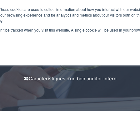
These cookies are used to collect information about how you interact with our webs
our browsing experience and for analytics and metrics about our visitors both on th
y.
on’t be tracked when you visit this website. A single cookie will be used in your b
estión calidad
Gestión ambiental
Seguridad
Característiques d’un bon auditor intern