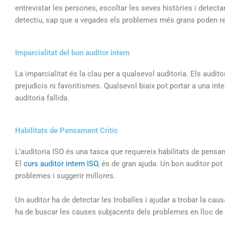
entrevistar les persones, escoltar les seves històries i detect
detectiu, sap que a vegades els problemes més grans poden rev
Imparcialitat del bon auditor intern​
La imparcialitat és la clau per a qualsevol auditoria. Els audi
prejudicis ni favoritismes. Qualsevol biaix pot portar a una inte
auditoria fallida.
Habilitats de Pensament Crític​
L’auditoria ISO és una tasca que requereix habilitats de pensam
El
curs auditor intern ISO
, és de gran ajuda. Un bon auditor pot 
problemes i suggerir millores.
Un auditor ha de detectar les troballes i ajudar a trobar la cau
ha de buscar les causes subjacents dels problemes en lloc de