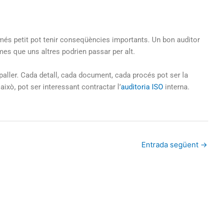
r més petit pot tenir conseqüències importants. Un bon auditor
lemes que uns altres podrien passar per alt.
paller. Cada detall, cada document, cada procés pot ser la
 això, pot ser interessant contractar l’
auditoria ISO
interna.
Entrada següent
→