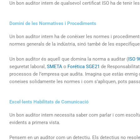
Un bon auditor intern de qualsevol certificat ISO ha de tenir les
Domini de les Normatives i Procediments
Un bon auditor intern ha de conèixer les normes i procediment
normes generals de la indústria, sinó també de les específiques 
Un bon auditor és aquell que domina la norma a auditar (
ISO 9
seguretat laboral,
SMETA
o
Forética SGE21
de Responsabilitat 
processos de l’empresa que audita. Imagina que estàs enmig d
coneixes solidamente les normes i com s’apliquen, pots passar p
Excel·lents Habilitats de Comunicació
Un bon auditor intern necessita saber com parlar i com escolt
evidents a primera vista.
Pensem en un auditor com un detectiu. Els detectius no resol