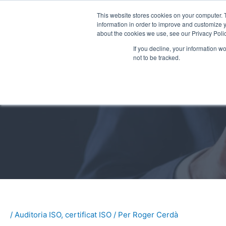
Vés
This website stores cookies on your computer. 
al
information in order to improve and customize y
contingut
about the cookies we use, see our Privacy Polic
If you decline, your information w
Consultores ISO
G
not to be tracked.
/
Auditoria ISO
,
certificat ISO
/ Per
Roger Cerdà