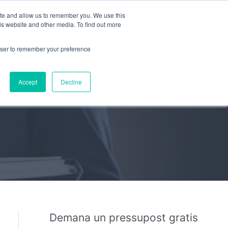
ite and allow us to remember you. We use this
PRESSUPOST GRATUÏT
is website and other media. To find out more
rowser to remember your preference
Cer
Responsabilidad Social
Accept
Decline
Demana un pressupost gratis