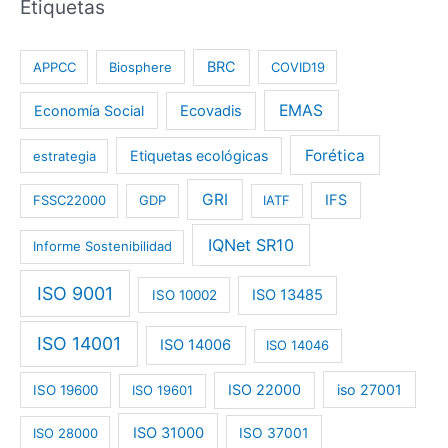
Etiquetas
BRC
APPCC
Biosphere
COVID19
EMAS
Economía Social
Ecovadis
Forética
Etiquetas ecológicas
estrategia
GRI
IFS
FSSC22000
GDP
IATF
IQNet SR10
Informe Sostenibilidad
ISO 9001
ISO 13485
ISO 10002
ISO 14001
ISO 14006
ISO 14046
ISO 22000
iso 27001
ISO 19600
ISO 19601
ISO 31000
ISO 28000
ISO 37001