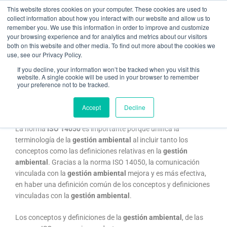
Ir
This website stores cookies on your computer. These cookies are used to
al
collect information about how you interact with our website and allow us to
remember you. We use this information in order to improve and customize
contenido
your browsing experience and for analytics and metrics about our visitors
both on this website and other media. To find out more about the cookies we
use, see our Privacy Policy.
ISO 14050 Gestión Ambiental, conceptos y definiciones
If you decline, your information won’t be tracked when you visit this
website. A single cookie will be used in your browser to remember
your preference not to be tracked.
/
Gestión ambiental
/ Por
Martí Puigoriol
Accept
Decline
Conceptos ISO 14050 de gestión ambiental
La norma
ISO 14050
es importante porque unifica la
terminología de la
gestión ambiental
al incluir tanto los
conceptos como las definiciones relativas en la
gestión
ambiental
. Gracias a la norma ISO 14050, la comunicación
vinculada con la
gestión ambiental
mejora y es más efectiva,
en haber una definición común de los conceptos y definiciones
vinculadas con la
gestión ambiental
.
Los conceptos y definiciones de la
gestión ambiental
, de las