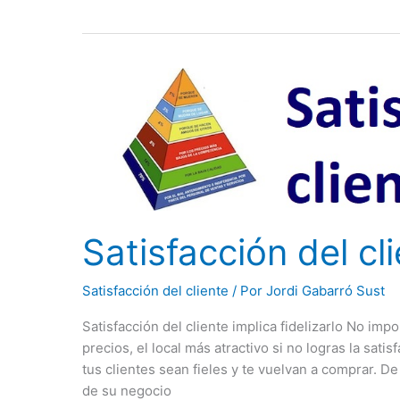
Satisfacción
del
cliente
para
fidelizarlo
Satisfacción del cli
Satisfacción del cliente
/ Por
Jordi Gabarró Sust
Satisfacción del cliente implica fidelizarlo No imp
precios, el local más atractivo si no logras la satis
tus clientes sean fieles y te vuelvan a comprar. D
de su negocio