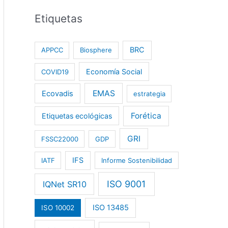
Etiquetas
BRC
APPCC
Biosphere
Economía Social
COVID19
EMAS
Ecovadis
estrategia
Forética
Etiquetas ecológicas
GRI
FSSC22000
GDP
IFS
IATF
Informe Sostenibilidad
ISO 9001
IQNet SR10
ISO 13485
ISO 10002