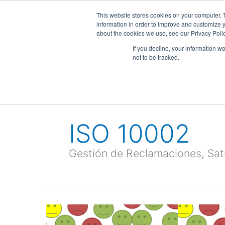
Ir
This website stores cookies on your computer. 
al
information in order to improve and customize y
contenido
about the cookies we use, see our Privacy Polic
If you decline, your information w
Consultores ISO
G
not to be tracked.
ISO 10002
Gestión de Reclamaciones, Sati
ISO
10002