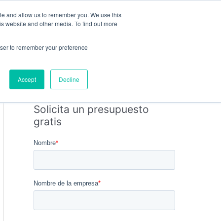
ite and allow us to remember you. We use this
PRESUPUESTO GRATUITO
is website and other media. To find out more
rowser to remember your preference
Bus
Responsabilidad Social
Accept
Decline
Solicita un presupuesto
gratis