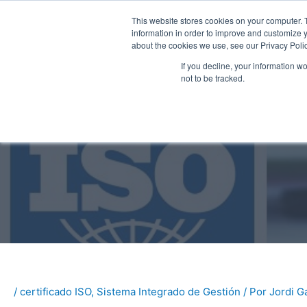
Ir
This website stores cookies on your computer. 
al
information in order to improve and customize y
contenido
about the cookies we use, see our Privacy Polic
If you decline, your information w
Consultores ISO
G
not to be tracked.
/
certificado ISO
,
Sistema Integrado de Gestión
/ Por
Jordi G