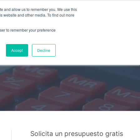
ite and allow us to remember you. We use this
PRESUPUESTO GRATUITO
is website and other media. To find out more
rowser to remember your preference
Bus
Responsabilidad Social
Accept
Decline
Solicita un presupuesto gratis