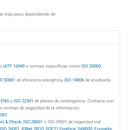
án más peso dependiendo de:
o
IATF 16949
o normas específicas como
ISO 20000
,
SO 50001
de eficiencia energética,
ISO 14006
de ecodiseño
o
ENS
o
ISO 22301
de planes de contingencia. Contacte con
as normas de seguridad de la información.
2001
.
ust & Check
,
ISO 28001
o ISO 39001 de seguridad vial.
ISO 26001
,
IQNet SR10
,
SGE21 Forética
,
SA8000
,
Ecovadis