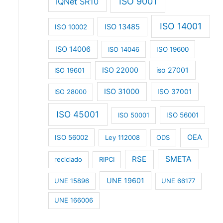
ISO 9001
IQNet SR10
ISO 14001
ISO 13485
ISO 10002
ISO 14006
ISO 14046
ISO 19600
ISO 22000
iso 27001
ISO 19601
ISO 31000
ISO 28000
ISO 37001
ISO 45001
ISO 50001
ISO 56001
OEA
ISO 56002
Ley 112008
ODS
RSE
SMETA
reciclado
RIPCI
UNE 19601
UNE 15896
UNE 66177
UNE 166006