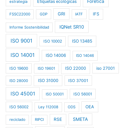
Forética
Etiquetas ecológicas
estrategia
GRI
IFS
FSSC22000
GDP
IATF
IQNet SR10
Informe Sostenibilidad
ISO 9001
ISO 13485
ISO 10002
ISO 14001
ISO 14006
ISO 14046
ISO 22000
iso 27001
ISO 19600
ISO 19601
ISO 31000
ISO 28000
ISO 37001
ISO 45001
ISO 50001
ISO 56001
OEA
ISO 56002
Ley 112008
ODS
RSE
SMETA
reciclado
RIPCI