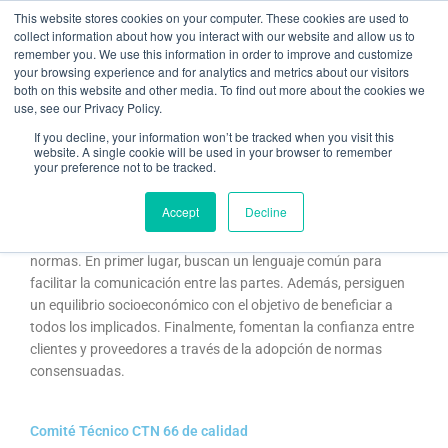
Ir
This website stores cookies on your computer. These cookies are used to
al
collect information about how you interact with our website and allow us to
remember you. We use this information in order to improve and customize
contenido
your browsing experience and for analytics and metrics about our visitors
both on this website and other media. To find out more about the cookies we
use, see our Privacy Policy.
Comités Técnicos o CTN de normas ISO
If you decline, your information won’t be tracked when you visit this
website. A single cookie will be used in your browser to remember
your preference not to be tracked.
/
certificado ISO
/ Por
Jordi Gabarró Sust
Accept
Decline
Los Comités Técnicos de Normalización o CTN de normas ISO
son organismos de normalización que coordinan y elaboran
normas. En primer lugar, buscan un lenguaje común para
facilitar la comunicación entre las partes. Además, persiguen
un equilibrio socioeconómico con el objetivo de beneficiar a
todos los implicados. Finalmente, fomentan la confianza entre
clientes y proveedores a través de la adopción de normas
consensuadas.
Comité Técnico CTN 66 de calidad