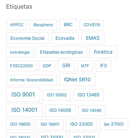
Etiquetas
BRC
APPCC
Biosphere
COVID19
EMAS
Economía Social
Ecovadis
Forética
Etiquetas ecológicas
estrategia
GRI
IFS
FSSC22000
GDP
IATF
IQNet SR10
Informe Sostenibilidad
ISO 9001
ISO 13485
ISO 10002
ISO 14001
ISO 14006
ISO 14046
ISO 22000
iso 27001
ISO 19600
ISO 19601
ISO 31000
ISO 28000
ISO 37001