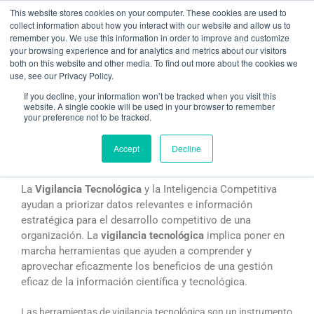
Ir
This website stores cookies on your computer. These cookies are used to
al
collect information about how you interact with our website and allow us to
remember you. We use this information in order to improve and customize
contenido
your browsing experience and for analytics and metrics about our visitors
both on this website and other media. To find out more about the cookies we
use, see our Privacy Policy.
Herramientas de vigilancia tecnológica e inteligencia
competitiva
If you decline, your information won’t be tracked when you visit this
website. A single cookie will be used in your browser to remember
your preference not to be tracked.
/
Vigilancia Tecnológica
/ Por
Jordi Gabarró Sust
Accept
Decline
La vigilancia tecnológica
La
Vigilancia Tecnológica
y la Inteligencia Competitiva
ayudan a priorizar datos relevantes e información
estratégica para el desarrollo competitivo de una
organización. La
vigilancia tecnológica
implica poner en
marcha herramientas que ayuden a comprender y
aprovechar eficazmente los beneficios de una gestión
eficaz de la información científica y tecnológica.
Las herramientas de vigilancia tecnológica son un instrumento