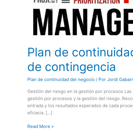
del
negocio
y
Plan
de
contingencia
Plan de continuida
de contingencia
Plan de continuidad del negocio
/ Por
Jordi Gabar
Gestión del riesgo en la gestión por procesos Las
gestión por procesos y la gestión del riesgo. Rec
entrada y los resultados esperados de cada proce
eficacia. […]
Read More »