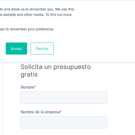
ite and allow us to remember you. We use this
PRESUPUESTO GRATUITO
is website and other media. To find out more
rowser to remember your preference
Bus
Responsabilidad Social
Accept
Decline
Solicita un presupuesto
gratis