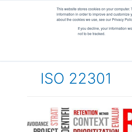
Ir
This website stores cookies on your computer. 
al
information in order to improve and customize y
contenido
about the cookies we use, see our Privacy Polic
If you decline, your information w
Consultores ISO
G
not to be tracked.
ISO 22301
Plan
de
continuidad