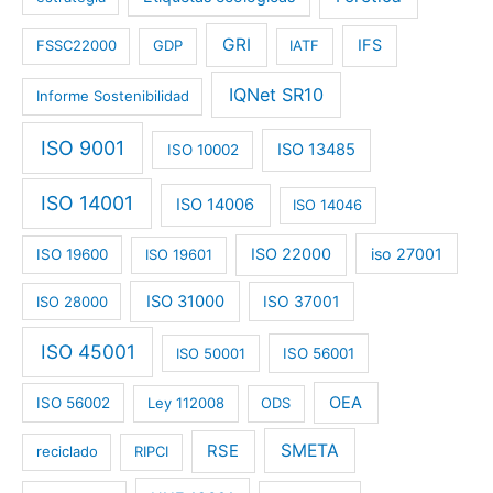
GRI
IFS
FSSC22000
GDP
IATF
IQNet SR10
Informe Sostenibilidad
ISO 9001
ISO 13485
ISO 10002
ISO 14001
ISO 14006
ISO 14046
ISO 22000
iso 27001
ISO 19600
ISO 19601
ISO 31000
ISO 28000
ISO 37001
ISO 45001
ISO 50001
ISO 56001
OEA
ISO 56002
Ley 112008
ODS
RSE
SMETA
reciclado
RIPCI