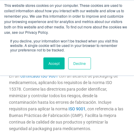
Ir
This website stores cookies on your computer. These cookies are used to
al
collect information about how you interact with our website and allow us to
remember you. We use this information in order to improve and customize
contenido
your browsing experience and for analytics and metrics about our visitors
both on this website and other media. To find out more about the cookies we
use, see our Privacy Policy.
ISO 15378 sobre packaging de medicamentos
If you decline, your information won’t be tracked when you visit this
website. A single cookie will be used in your browser to remember
your preference not to be tracked.
/
certificado ISO 9001
,
Sanidad
/ Por
Jordi Gabarró Sust
Accept
Decline
¿Qué es la Norma ISO 15378?
En un
certificado ISO 9001
con un alcance de packaging de
medicamentos, aplicando los requisitos de la norma ISO
15378. Contiene las directrices para poder identificar,
minimizar y controlar todos los riesgos, desde la
contaminación hasta los errores de fabricación. Incluye
requisitos para aplicar la norma
ISO 9001
, con referencia a las
Buenas Prácticas de Fabricación (GMP). Facilita la mejora
continua de la calidad de sus productos y optimizar la
seguridad al packaging para medicamentos.