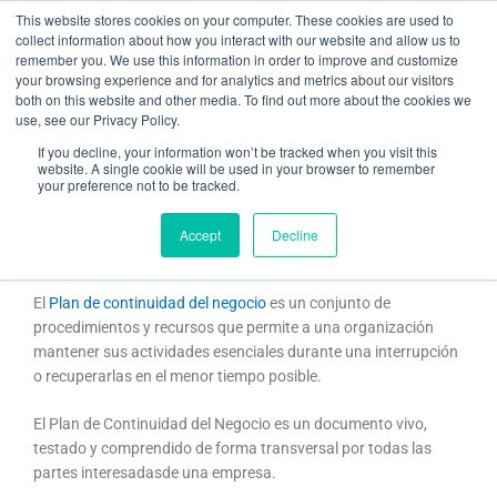
Ir
This website stores cookies on your computer. These cookies are used to
al
collect information about how you interact with our website and allow us to
remember you. We use this information in order to improve and customize
contenido
your browsing experience and for analytics and metrics about our visitors
both on this website and other media. To find out more about the cookies we
use, see our Privacy Policy.
Implantar el Plan de Continuidad del Negocio.
If you decline, your information won’t be tracked when you visit this
website. A single cookie will be used in your browser to remember
your preference not to be tracked.
/
certificado ISO
,
Plan de continuidad del negocio
/ Por
Martí
Puigoriol
Accept
Decline
¿Qué es un Plan de Continuidad de Negocio?
El
Plan de continuidad del negocio
es un conjunto de
procedimientos y recursos que permite a una organización
mantener sus actividades esenciales durante una interrupción
o recuperarlas en el menor tiempo posible.
El Plan de Continuidad del Negocio es un documento vivo,
testado y comprendido de forma transversal por todas las
partes interesadasde una empresa.