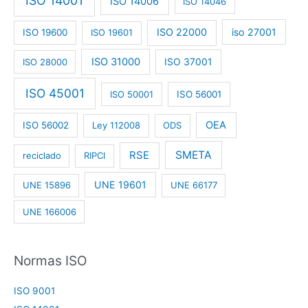
ISO 14001
ISO 14006
ISO 14046
ISO 22000
iso 27001
ISO 19600
ISO 19601
ISO 31000
ISO 28000
ISO 37001
ISO 45001
ISO 50001
ISO 56001
OEA
ISO 56002
Ley 112008
ODS
RSE
SMETA
reciclado
RIPCI
UNE 19601
UNE 15896
UNE 66177
UNE 166006
Normas ISO
ISO 9001